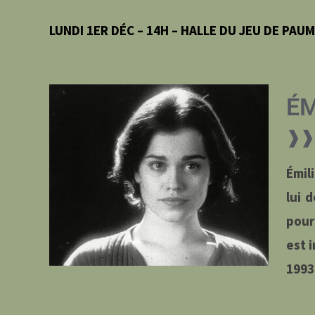
LUNDI 1
ER
DÉC – 14H –
HALLE DU JEU DE PAU
ÉM
❱❱ 
Émili
lui 
pour
est 
1993 