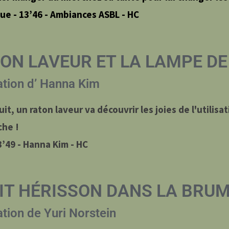
que - 13’46 - Ambiances ASBL - HC
TON LAVEUR ET LA LAMPE D
tion d’ Hanna Kim
it, un raton laveur va découvrir les joies de l'utilisa
che !
3’49 - Hanna Kim - HC
TIT HÉRISSON DANS LA BRU
ion de Yuri Norstein