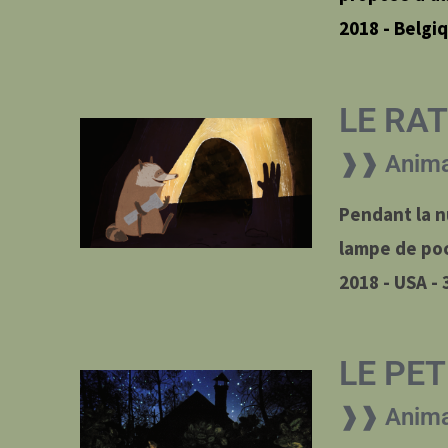
2018 - Belgi
LE RA
❱❱ Anima
Pendant la nu
lampe de po
2018 - USA - 
LE PE
❱❱ Animat