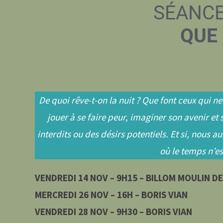
SÉANCE
QUE 
De quoi rêve-t-on la nuit ? Que font ceux qui 
jouer à se faire peur, imaginer son avenir et 
interdits ou des désirs potentiels. Et si, nous a
où le temps n’es
VENDREDI 14 NOV – 9H15
– BILLOM MOULIN DE
MERCREDI 26 NOV – 16H –
BORIS VIAN
VENDREDI 28 NOV – 9H30 –
BORIS VIAN