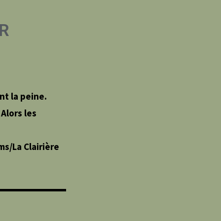
ER
t la peine.
Alors les
ms/La Clairière