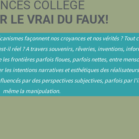
NCES COLLÈGE
 LE VRAI DU FAUX!
ismes façonnent nos croyances et nos vérités ? Tout ce
 est-il réel ? A travers souvenirs, rêveries, inventions, info
 les frontières parfois floues, parfois nettes, entre menso
er les intentions narratives et esthétiques des réalisateurs
nfluencés par des perspectives subjectives, parfois par l’
même la manipulation.