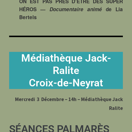
ON EST PAS PRÈS D’ÊTRE DES SUPER
HÉROS
—
Documentaire animé
de Lia
Bertels
Médiathèque Jack-
Ralite
Croix-de-Neyrat
Mercredi 3 Décembre – 14h –
Médiathèque Jack
Ralite
SÉANCES PALMARÈS