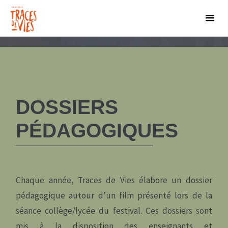
DOSSIERS
PÉDAGOGIQUES
Chaque année, Traces de Vies élabore un dossier
pédagogique autour d’un film présenté lors de la
séance collège/lycée du festival. Ces dossiers sont
mis à la disposition des enseignants et