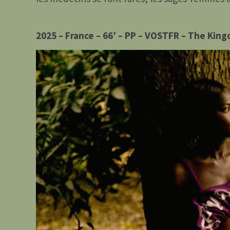
2025 – France – 66’ – PP – VOSTFR – The Kin