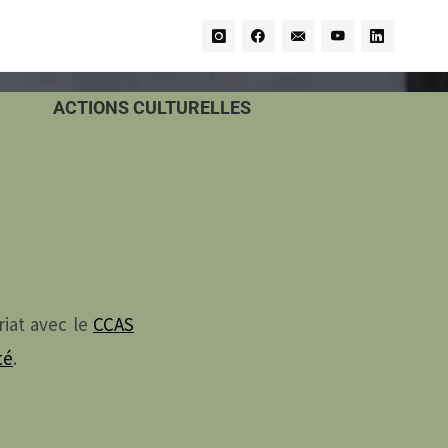
ACTIONS CULTURELLES
riat avec le
CCAS
té
.