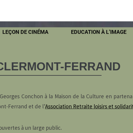
LEÇON DE CINÉMA
EDUCATION À L’IMAGE
 CLERMONT-FERRAND
e Georges Conchon à la Maison de la Culture en partena
nt-Ferrand et de l’
Association Retraite loisirs et solidari
uvertes à un large public.