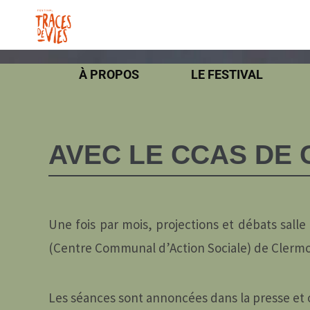
À PROPOS
LE FESTIVAL
AVEC LE CCAS DE
Une fois par mois, projections et débats sall
(Centre Communal d’Action Sociale) de Clermo
Les séances sont annoncées dans la presse et o