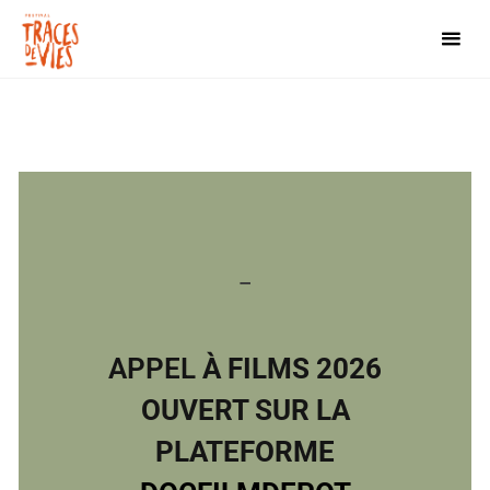
–
APPEL
À FILMS 2026
OUVERT SUR LA
PLATEFORME