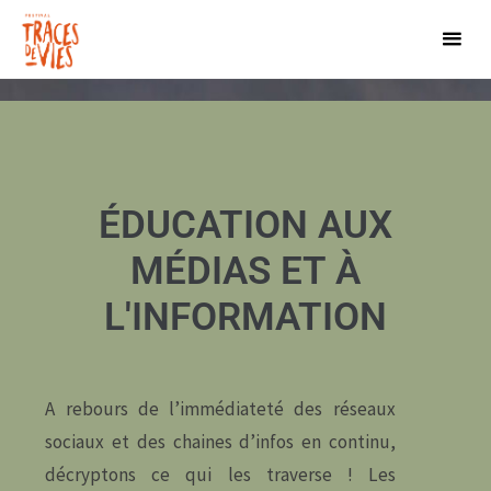
ÉDUCATION AUX
MÉDIAS ET À
L'INFORMATION
A rebours de l’immédiateté des réseaux
sociaux et des chaines d’infos en continu,
décryptons ce qui les traverse ! Les