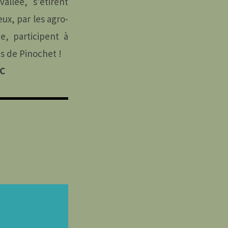
allée, s’étirent
eux, par les agro-
ne, participent à
ps de Pinochet !
HC