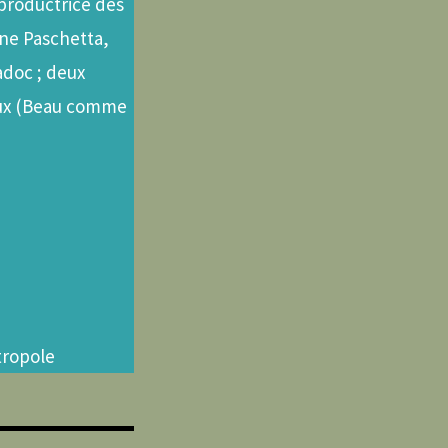
 productrice des
nne Paschetta,
adoc ; deux
doux (Beau comme
tropole