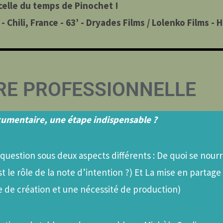
celle du temps de Pinochet !
- Chili, France - 63’ - Dryades Films / Lolenko Films - 
E PROFESSIONNELLE
cumentaire, une étape indispensable ?
estion sous deux aspects différents : De quoi se nourrit
t le rôle de la note d’intention ?) Et La mise en partage
e de création et une nécessité de production)