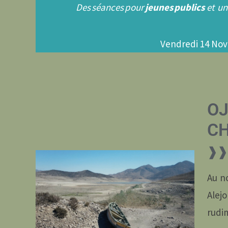
Des séances pour
jeunes publics
et un
Vendredi 14 Nov
OJ
CH
❱❱ 
Au no
Alejo
rudim