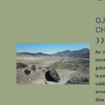
OJ
CH
❱❱ 
Au n
inst
grâc
la p
vall
arro
élue