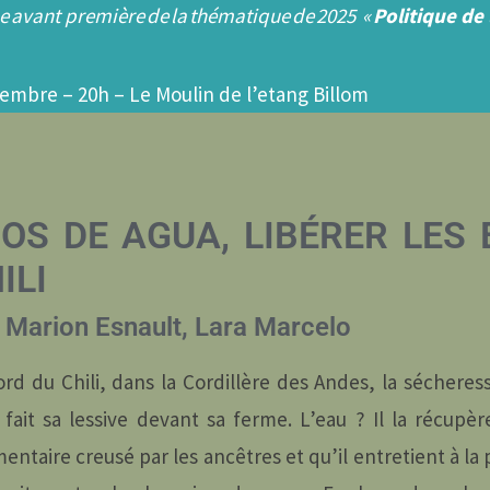
e avant première de la thématique de 2025 «
Politique de 
embre – 20h – Le Moulin de l’etang Billom
OS DE AGUA, LIBÉRER LES
ILI
Marion Esnault, Lara Marcelo
rd du Chili, dans la Cordillère des Andes, la sécheresse
 fait sa lessive devant sa ferme. L’eau ? Il la récupè
entaire creusé par les ancêtres et qu’il entretient à la 