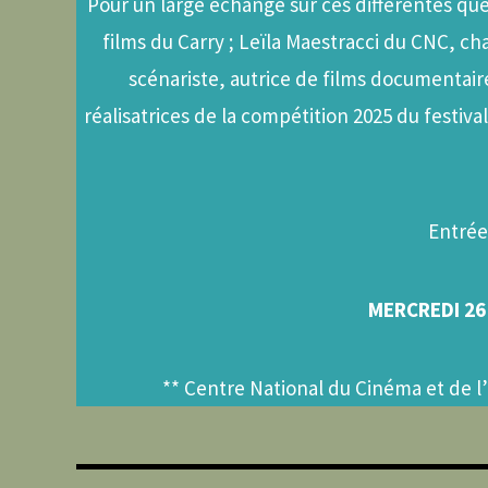
Pour un large échange sur ces différentes que
films du Carry ; Leïla Maestracci du CNC, ch
scénariste, autrice de films documentair
réalisatrices de la compétition 2025 du festi
Entrée 
MERCREDI 26
** Centre National du Cinéma et de 