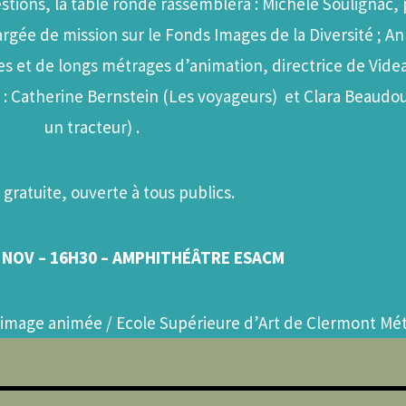
stions, la table ronde rassemblera : Michèle Soulignac,
argée de mission sur le Fonds Images de la Diversité ; A
es et de longs métrages d’animation, directrice de Vide
val : Catherine Bernstein (Les voyageurs) et Clara Beau
un tracteur) .
gratuite, ouverte à tous publics.
 NOV –
16H30 – AMPHITHÉÂTRE ESACM
l’image animée / Ecole Supérieure d’Art de Clermont Mé