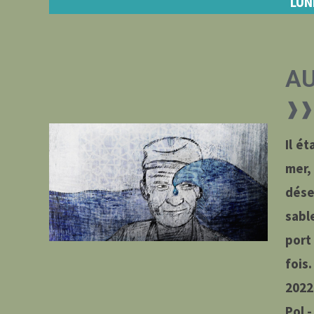
LUN
AU
❱❱ 
Il ét
mer,
dése
sabl
port
foi
2022
Pol -