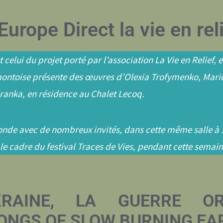
rope Direct la vie en rel
 celui du projet porté par l’association La Vie en Relief,
ermontoise présente des œuvres d’Olexia Trofymenko, Mari
iranka, en résidence au Chalet Lecoq.
nde avec de nombreux invités, dans cette même salle à 
le cadre du festival Traces de Vies, pendant cette semai
KRAINE, LA GUERRE OR
ONGS OF SLOW BURNING EA