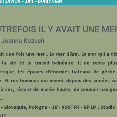
DI 24 NOV
– 18H – BORIS VIAN
TREFOIS IL Y AVAIT UNE ME
Joanna Kozuch
ait une fois une mer... La mer d’Aral. La mer qui a di
 la vie et le travail balnéaire. Il ne reste plu
rtique, les épaves d'énormes bateaux de pêche 
e. Et ces hommes qui vivent depuis des années sur
 à sec, rêvant de marée haute, de pouvoir navigu
s…
 - Slovaquie, Pologne - 16'- VOSTFR - BFILM / Studi
 HC