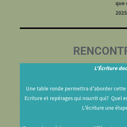
que 
2025 
RENCONTR
L’Écriture do
Une table ronde permettra d’aborder cette qu
Ecriture et repérages qui nourrit qui? Quel es
L’écriture une étap