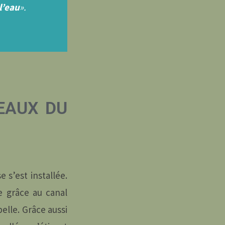
l’eau
».
 EAUX DU
 s’est installée.
re grâce au canal
pelle. Grâce aussi