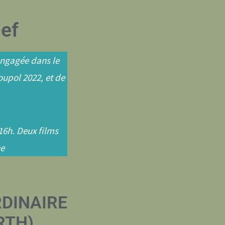
ief
 engagée dans le
oupol 2022, et de
16h. Deux films
ne
DINAIRE
RTH)