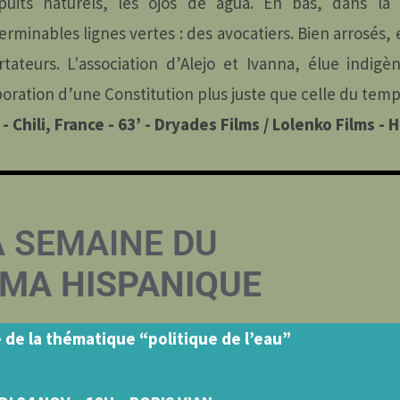
puits naturels, les ojos de agua. En bas, dans la v
erminables lignes vertes : des avocatiers. Bien arrosés, 
rtateurs. L'association d’Alejo et Ivanna, élue indigè
boration d’une Constitution plus juste que celle du tem
- Chili, France - 63’ - Dryades Films / Lolenko Films - 
A SEMAINE DU
ÉMA HISPANIQUE
de la thématique “politique de l’eau”