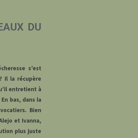
 EAUX DU
écheresse s’est
? Il la récupère
’il entretient à
. En bas, dans la
avocatiers. Bien
Alejo et Ivanna,
ution plus juste