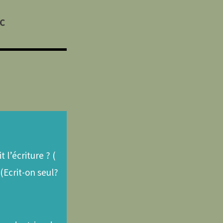
HC
 l’écriture ? (
 (Ecrit-on seul?