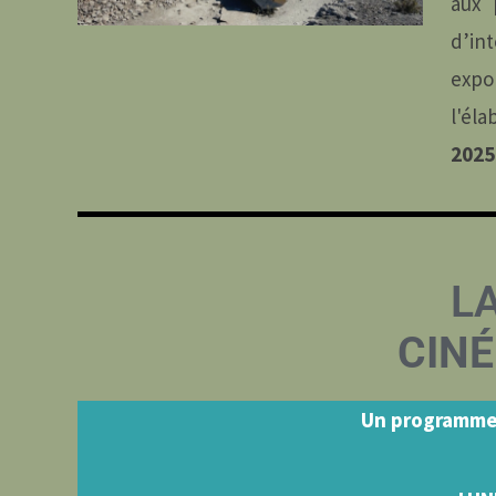
aux 
d’int
expo
l'éla
2025 
L
CIN
Un programme 