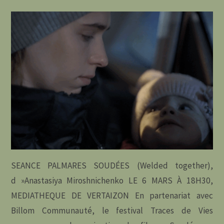
« MÉANDRES
OU
LA
RIVIERE
INVENTÉE »
À
LA
SEANCE PALMARES SOUDÉES (Welded together),
SALLE
d »Anastasiya Miroshnichenko LE 6 MARS À 18H30,
GEORGES
MEDIATHEQUE DE VERTAIZON En partenariat avec
Billom Communauté, le festival Traces de Vies
CONCHON"