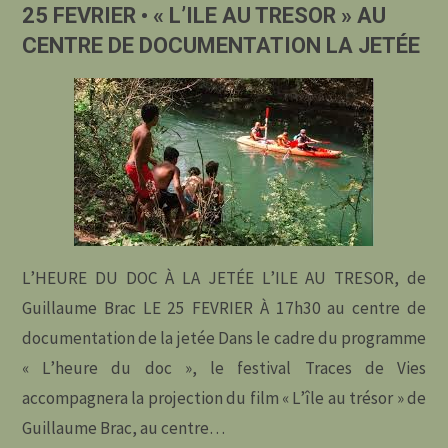
25 FEVRIER • « L’ILE AU TRESOR » AU
•
CENTRE DE DOCUMENTATION LA JETÉE
« PETIT
REMPART »
À
LA
SALLE
L’HEURE DU DOC À LA JETÉE L’ILE AU TRESOR, de
GEORGES
Guillaume Brac LE 25 FEVRIER À 17h30 au centre de
documentation de la jetée Dans le cadre du programme
CONCHON"
« L’heure du doc », le festival Traces de Vies
accompagnera la projection du film « L’île au trésor » de
Guillaume Brac, au centre…