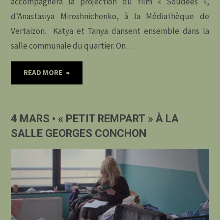
accompagnera la projection du film « Soudées »,
d’Anastasiya Miroshnichenko, à la Médiathèque de
Vertaizon. Katya et Tanya dansent ensemble dans la
salle communale du quartier. On…
"6
READ MORE
MARS
4 MARS • « PETIT REMPART » À LA
•
SALLE GEORGES CONCHON
« SOUDÉES »
À
LA
MÉDIATHEQUE