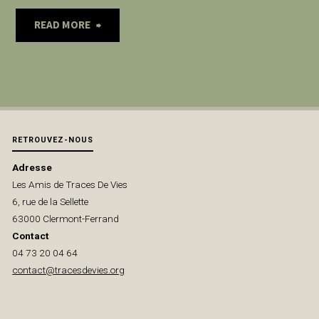
"25
READ MORE
FEVRIER
•
« L’ILE
RETROUVEZ-NOUS
AU
Adresse
Les Amis de Traces De Vies
TRESOR »
6, rue de la Sellette
63000 Clermont-Ferrand
AU
Contact
04 73 20 04 64
CENTRE
contact@tracesdevies.org
DE