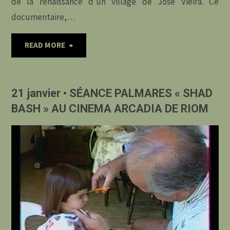
de la renaissance d’un village de José Vieira. Ce
documentaire,…
"25
READ MORE
janvier
21 janvier • SÉANCE PALMARES « SHAD
•
BASH » AU CINEMA ARCADIA DE RIOM
« CHRONIQUES
DE
LA
RENAISSANCE
D’UN