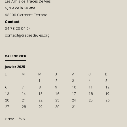
Les Amis de Traces De Vies
HAGLUND
6, rue de la Sellette
63000 Clermont-Ferrand
SALLE
Contact
04 73 20 04 64
GEORGES
contact@tracesdevies.org
CONCHON"
CALENDRIER
janvier 2025
L
M
M
J
V
S
D
1
2
3
4
5
6
7
8
9
10
11
12
13
14
15
16
17
18
19
20
21
22
23
24
25
26
27
28
29
30
31
« Nov
Fév »