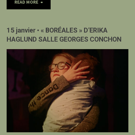
"15
READ MORE
DE
janvier
CHAMALIERES"
15 janvier • « BORÉALES » D’ERIKA
•
HAGLUND SALLE GEORGES CONCHON
« BY
THE
THROAT »
D’AMIR
BORENSTEIN
ET
EFFI