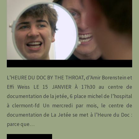
DERRIERE
LES
IMAGES
DU
RÉEL »
À
L’HEURE DU DOC BY THE THROAT, d’Amir Borenstein et
Effi Weiss LE 15 JANVIER À 17h30 au centre de
LA
documentation de la jetée, 6 place michel de l’hospital
MÉDIATHEQUE
à clermont-fd Un mercredi par mois, le centre de
documentation de La Jetée se met à l’Heure du Doc :
AMELIE
parce que…
MURAT