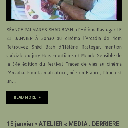
VILLAGE »
A
SÉANCE PALMARES SHAD BASH, d’Hélène Rastegar LE
LA
21 JANVIER À 20h30 au cinéma l’Arcadia de riom
MUSCADE
Retrouvez Shâd Bâsh d’Hélène Rastegar, mention
spéciale du jury Hors Frontières et Monde Sensible de
A
la 34e édition du festival Traces de Vies au cinéma
BLANZAT"
l’Arcadia. Pour la réalisatrice, née en France, l’Iran est
un…
"21
READ MORE
janvier
15 janvier • ATELIER « MEDIA : DERRIERE
•