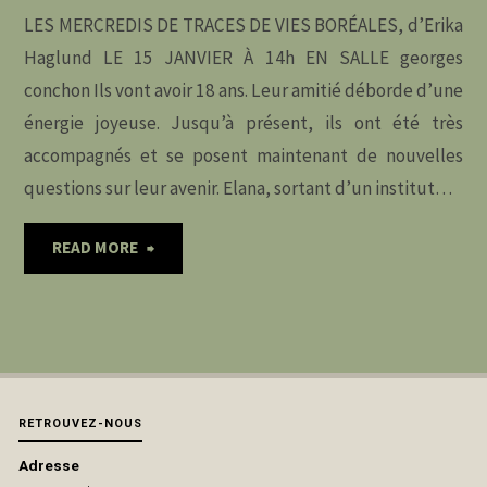
LES MERCREDIS DE TRACES DE VIES BORÉALES, d’Erika
WEISS,
Haglund LE 15 JANVIER À 14h EN SALLE georges
AU
conchon Ils vont avoir 18 ans. Leur amitié déborde d’une
énergie joyeuse. Jusqu’à présent, ils ont été très
CENTRE
accompagnés et se posent maintenant de nouvelles
DE
questions sur leur avenir. Elana, sortant d’un institut…
DOCUMENTATION
"15
READ MORE
DE
janvier
LA
•
JETÉE"
« BORÉALES »
RETROUVEZ-NOUS
D’ERIKA
Adresse