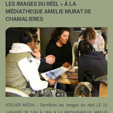
LES IMAGES DU RÉEL » À LA
SÉANCE
MÉDIATHEQUE AMELIE MURAT DE
CHAMALIERES
PALMARES
« SHAD
BASH »
AU
CINEMA
ARCADIA
DE
RIOM"
ATELIER MÉDIA – Derrières les images du réel LE 15
JANVIER DE 14H À 16H À LA MEDIATHEQUE AMELIE