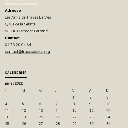
JEUNE
Adresse
Les Amis de Traces De Vies
PUBLIC
6, rue de la Sellette
63000 Clermont-Ferrand
« ESPACE »"
Contact
04 73 20 04 64
contact@tracesdevies.org
CALENDRIER
juillet 2022
L
M
M
J
V
S
D
1
2
3
4
5
6
7
8
9
10
11
12
13
14
15
16
17
18
19
20
21
22
23
24
25
26
27
28
29
30
31