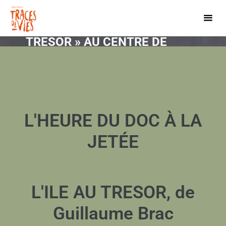
25 FEVRIER • « L’ILE AU
TRESOR » AU CENTRE DE
DOCUMENTATION LA JETÉE
L'HEURE DU DOC À LA
JETÉE
L'ILE AU TRESOR, de
Guillaume Brac