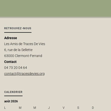
RETROUVEZ-NOUS
Adresse
Les Amis de Traces De Vies
6, rue de la Sellette
63000 Clermont-Ferrand
Contact
04 73 20 04 64
contact@tracesdevies.org
CALENDRIER
août 2026
L
M
M
J
V
S
D