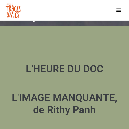
14 JANVIER • « L’IMAGE
MANQUANTE » AU CENTRE DE
DOCUMENTATION DE LA
JETÉE
L'HEURE DU DOC
L'IMAGE MANQUANTE,
de Rithy Panh