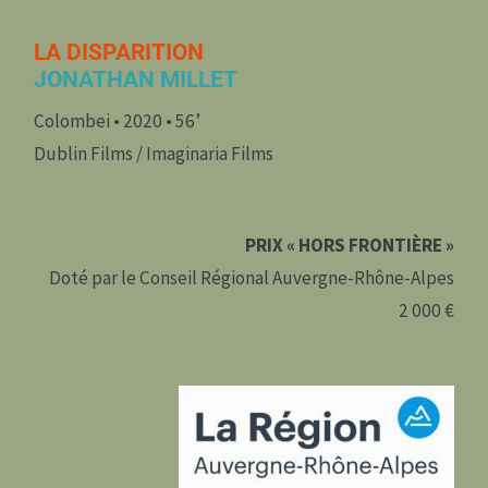
LA DISPARITION
JONATHAN MILLET
Colombei • 2020 • 56’
Dublin Films / Imaginaria Films
PRIX « HORS FRONTIÈRE »
Doté par le Conseil Régional Auvergne-Rhône-Alpes
2 000 €