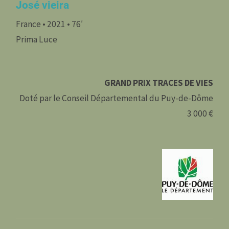
José vieira
France • 2021 • 76′
Prima Luce
GRAND PRIX TRACES DE VIES
Doté par le Conseil Départemental du Puy-de-Dôme
3 000 €