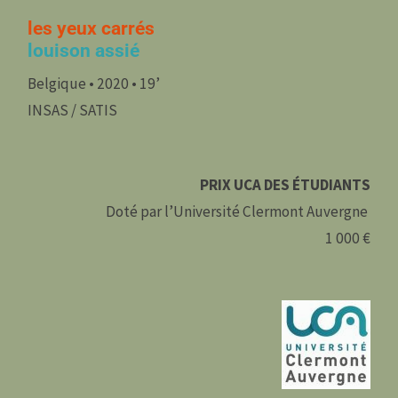
les yeux carrés
louison assié
Belgique • 2020 • 19’
INSAS / SATIS
PRIX UCA DES ÉTUDIANTS
Doté par l’Université Clermont Auvergne
1 000 €