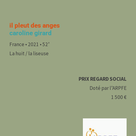
il pleut des anges
caroline girard
France • 2021 • 52’
La huit / la liseuse
PRIX REGARD SOCIAL
Doté par l’ARPFE
1 500 €