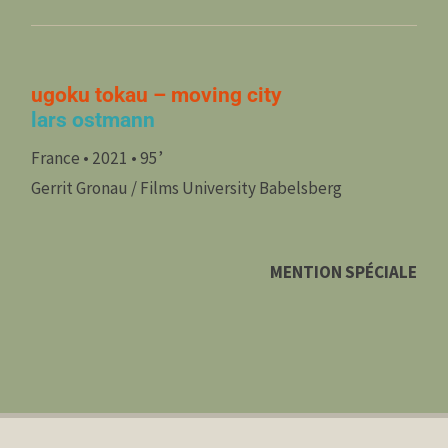
ugoku tokau – moving city
lars ostmann
France • 2021 • 95’
Gerrit Gronau / Films University Babelsberg
MENTION SPÉCIALE