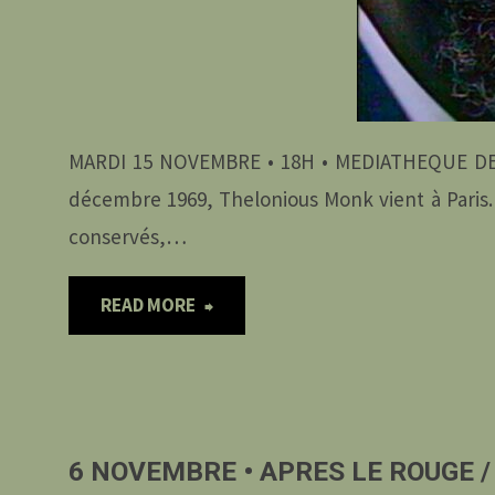
MARDI 15 NOVEMBRE • 18H • MEDIATHEQUE DE
décembre 1969, Thelonious Monk vient à Paris. A
conservés,…
"15
READ MORE
NOVEMBRE
•
6 NOVEMBRE • APRES LE ROUGE /
REWIND