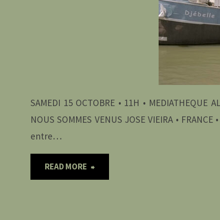
UNE
BOSSE
DANS
LE
SAMEDI 15 OCTOBRE • 11H • MEDIATHEQUE 
COEUR"
NOUS SOMMES VENUS JOSE VIEIRA • FRANCE • 76 M
entre…
"15
READ MORE
OCTOBRE
•